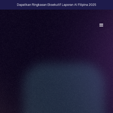
Dapatkan Ringkasan Eksekutif Laporan AI Filipina 2025
Back to Fractional Podcast
E04
·
FOUNDERS
Build In Public Fellowship