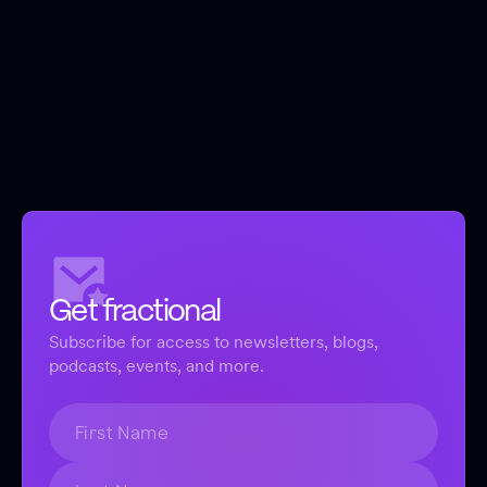
Get fractional
Subscribe for access to newsletters, blogs,
podcasts, events, and more.