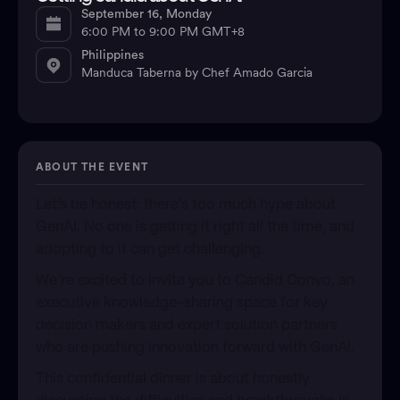
September 16, Monday
6:00 PM to 9:00 PM GMT+8
Philippines
Manduca Taberna by Chef Amado Garcia
ABOUT THE EVENT
Let’s be honest: there’s too much hype about
GenAI. No one is getting it right all the time, and
adopting to it can get challenging.
​We’re excited to invite you to Candid Convo, an
executive knowledge-sharing space for key
decision makers and expert solution partners
who are pushing innovation forward with GenAI.
​This confidential dinner is about honestly