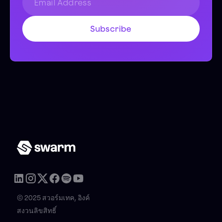
© 2025 สวอร์มเทค, อิงค์
สงวนลิขสิทธิ์