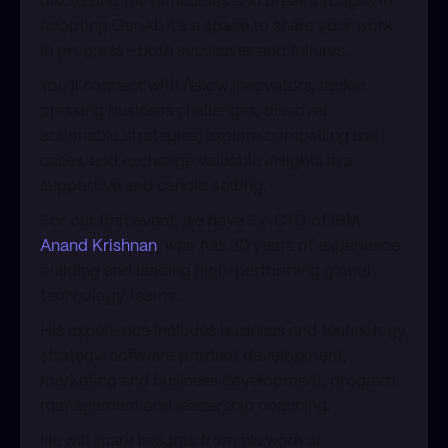
discussing the difficulties and breakthroughs in
adopting GenAI. It’s a space to share your work
in progress—both successes and failures.
​You’ll connect with fellow innovators, tackle
pressing business challenges, discover
actionable strategies, explore compelling use
cases, and exchange valuable insights in a
supportive and candid setting.
​For our first event, we have Ex-CTO of IBM
Anand Krishnan
, who has 20 years of experience
building and leading high-performing global
technology teams.
​His experience includes business and technology
strategy, software product development,
marketing and business development, program
management and leadership coaching.
​He will share insights from his work at