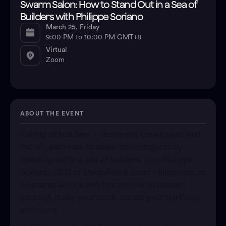
Swarm Salon: How to Stand Out in a Sea of
Builders with Philippe Soriano
March 25, Friday
9:00 PM to 10:00 PM GMT+8
Virtual
Zoom
ABOUT THE EVENT
​Calling all builders — designers, developers, and
more! Learn how to close more projects by
standing out in a sea of builders. Join Philippe
Soriano, CEO of Mediafied & Sudo Philippines, as
he shares advice and tips on how to present
yourself, make your pitch, curate your portfolio,
and more.