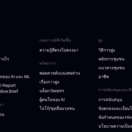
ท
เหตุการณ์ที่เกิดขึ้น
ฝูง
ความรู้ที่ตรงไปตรงมา
วิธีการฝูง
่างไร
หลักการชุมชน
ทรัพยากร
แนวทางชุมชน
พอดคาสต์แบบเศษส่วน
ถของ AI และ ML
อาชีพ
เรื่องราวฝูง
AI Report
การสนับสนุนและเงื
บล็อก Swarm
tive Brief
ผู้คนในของ AI
การสนับสนุน
กษา
โลโก้/ชุดสื่อมวลชน
ข้อตกลงและเงื่อน
่วน
ข้อกำหนดของ Hiv
นโยบายความเป็นส