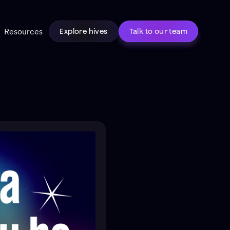
Resources
Explore hives
Talk to our team