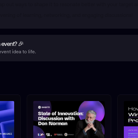
p out ways to shape it to resonate better with your target a
vening of learning, networking, and engaging discussions!
 event? 🎉
vent idea to life.