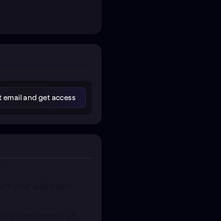
?
with your audience's
e into the concept of