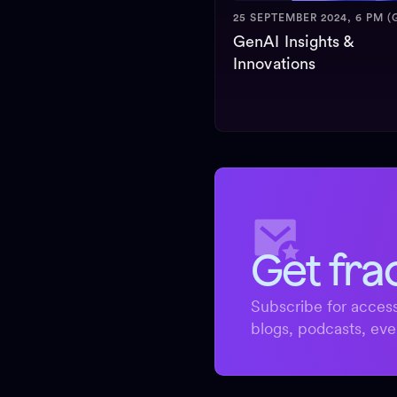
25 SEPTEMBER 2024, 6 PM (
GenAI Insights &
Innovations
Get fra
Subscribe for access
blogs, podcasts, eve