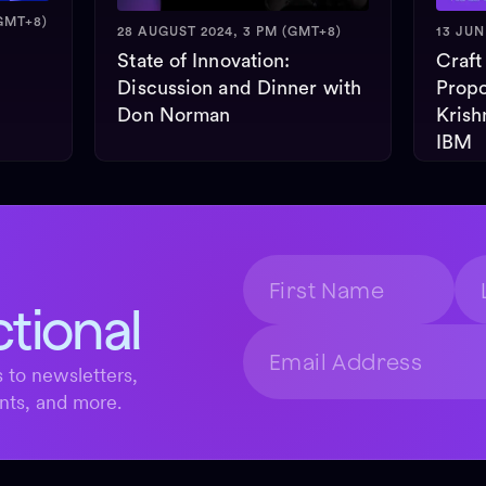
GMT+8)
28 AUGUST 2024, 3 PM (GMT+8)
13 JUN
State of Innovation:
Craft
Discussion and Dinner with
Propo
Don Norman
Krish
IBM
ctional
 to newsletters,
nts, and more.