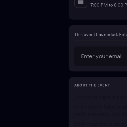
7:00 PM to 8:00
This event has ended. Ent
ABOUT THE EVENT
How do you think of your
In this Swarm Salon sess
wants and needs, just lik
Boris Vicanovic, a brand 