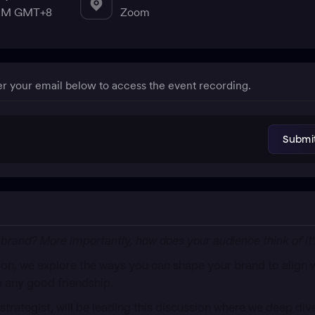
 PM GMT+8
Zoom
er your email below to access the event recording.
 brand? More importantly, how does your audience think of it
ion, we explore the ways you can shape your brand to align 
e any good friendship.​
strategist, will be leading this discussion where we deep div