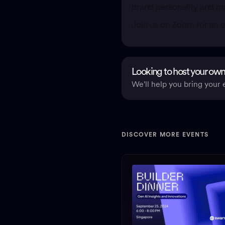
brand personality and ma
Join us on Zoom for an e
Looking to host your own
We'll help you bring your e
DISCOVER MORE EVENTS