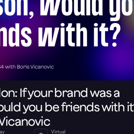
n: If your brand was a
uld you be friends with it
 Vicanovic
day
Virtual