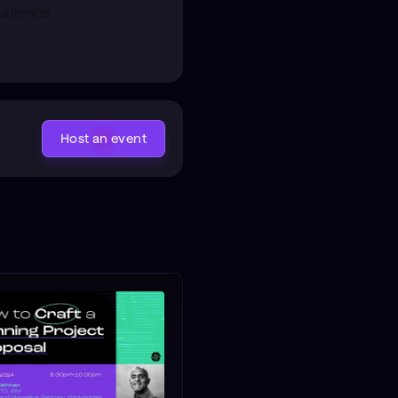
udience.​
Host an event