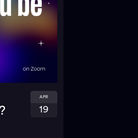
APR
?
19