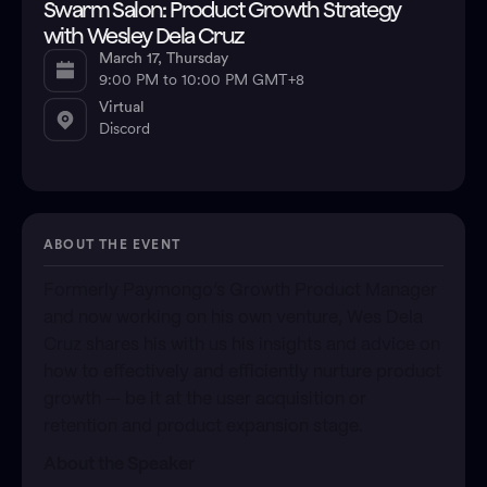
Swarm Salon: Product Growth Strategy
with Wesley Dela Cruz
March 17, Thursday
9:00 PM to 10:00 PM GMT+8
Virtual
Discord
ABOUT THE EVENT
Formerly Paymongo’s Growth Product Manager
and now working on his own venture, Wes Dela
Cruz shares his with us his insights and advice on
how to effectively and efficiently nurture product
growth — be it at the user acquisition or
retention and product expansion stage.
About the Speaker