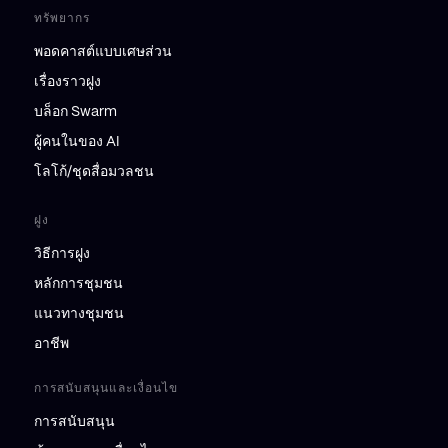
ทรัพยากร
พอดคาสต์แบบเศษส่วน
เรื่องราวฝูง
บล็อก Swarm
ผู้คนในของ AI
โลโก้/ชุดสื่อมวลชน
ฝูง
วิธีการฝูง
หลักการชุมชน
แนวทางชุมชน
อาชีพ
การสนับสนุนและเงื่อนไข
การสนับสนุน