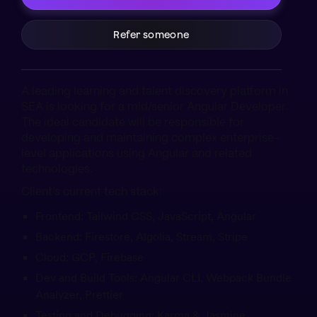
Refer someone
A leading learning and talent discovery platform in
SEA is looking for a mid/senior Angular Developer.
The ideal candidate will be responsible for
developing and maintaining complex enterprise-
level applications using Angular and related
technologies.
Client’s current tech stack:
Frontend: Tailwind CSS, JavaScript, Angular
Backend: Firestore, Algolia, Stream, Stripe
Cloud: GCP, Firebase
Dev and Build Tools: Angular CLI, Webpack Bundle
Analyzer, Prettier
Testing and Debugging: Karma & Jasmine,