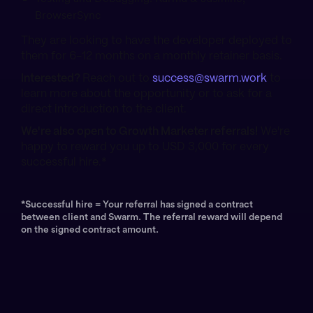
BrowserSync
They are looking to have the developer deployed to
them for 6-12 months on a monthly retainer basis.
Interested?
Reach out to
success@swarm.work
to
learn more about the opportunity or to ask for a
direct introduction to the client.
We're also open to Growth Marketer referrals!
We're
happy to reward you up to USD 3,000 for every
successful hire.*
*Successful hire = Your referral has signed a contract
between client and Swarm. The referral reward will depend
on the signed contract amount.