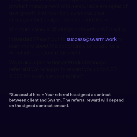
product management with measurable examples of
user growth and retention, as well as clear
strategies that analyze retention and churn.
Minimum salary is $5,000/month with a WFH setup.
Interested?
Reach out to
success@swarm.work
to
learn more about the opportunity or to ask for a
direct introduction to the client.
We're also open to Senior Product Manager
referrals!
We're happy to reward you up to USD
3,000 for every successful hire.*
*Successful hire = Your referral has signed a contract
between client and Swarm. The referral reward will depend
on the signed contract amount.