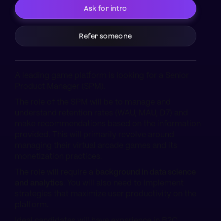
Ask for intro
Refer someone
A leading game platform is looking for a Senior
Product Manager (SPM).
The role of the SPM will be to manage and
understand retention rates (WAU, MAU, D7) and
make recommendations based on the information
provided. This will primarily revolve around
managing their virtual arcade games and its
monetization practices.
The role will require a
background in data science
and analytics
. You will also need to implement
strategies that maximize user productivity on the
platform.
Ideal candidates will have experience in B2C