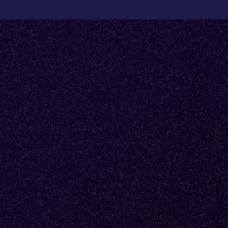
Back to Fractional Podcast
E21
·
AI