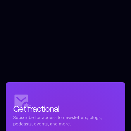
Get fractional
Subscribe for access to newsletters, blogs,
podcasts, events, and more.